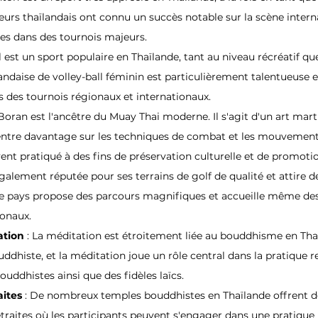
eurs thaïlandais ont connu un succès notable sur la scène interna
es dans des tournois majeurs.
l est un sport populaire en Thaïlande, tant au niveau récréatif qu
landaise de volley-ball féminin est particulièrement talentueuse 
s des tournois régionaux et internationaux.
Boran est l'ancêtre du Muay Thai moderne. Il s'agit d'un art marti
entre davantage sur les techniques de combat et les mouvements
nt pratiqué à des fins de préservation culturelle et de promoti
également réputée pour ses terrains de golf de qualité et attire
Le pays propose des parcours magnifiques et accueille même des
ionaux.
tion 
: La méditation est étroitement liée au bouddhisme en Thaï
dhiste, et la méditation joue un rôle central dans la pratique re
ouddhistes ainsi que des fidèles laïcs.
aites 
: De nombreux temples bouddhistes en Thaïlande offrent
traites où les participants peuvent s'engager dans une pratique 