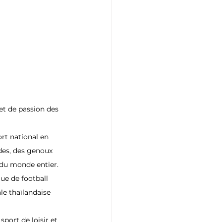
et de passion des 
rt national en 
udes, des genoux 
 du monde entier.
ue de football 
le thaïlandaise 
sport de loisir et 