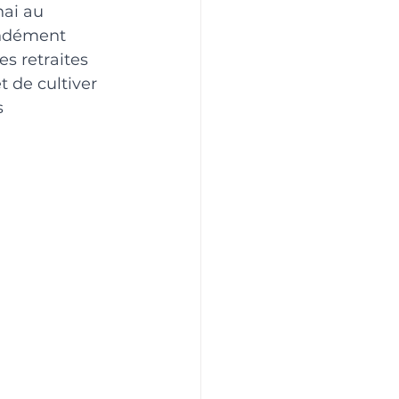
ai au 
ondément 
s retraites 
t de cultiver 
 