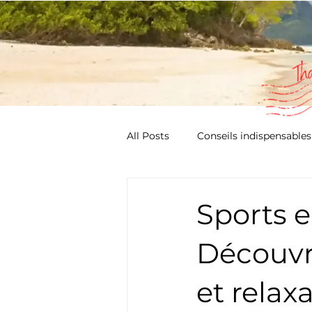
All Posts
Conseils indispensables
Koh Samui : Explorez les trésors
Sports e
Découvr
et relax