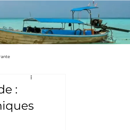
rante
e :
miques