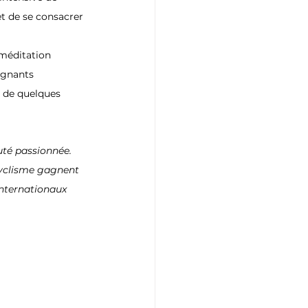
t de se consacrer 
 méditation 
ignants 
 de quelques 
té passionnée. 
 cyclisme gagnent 
nternationaux 