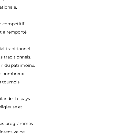
tionale, 
e compétitif. 
et a remporté 
al traditionnel 
 traditionnels. 
on du patrimoine.
 de nombreux 
 tournois 
lande. Le pays 
ligieuse et 
 des programmes 
intensive de 