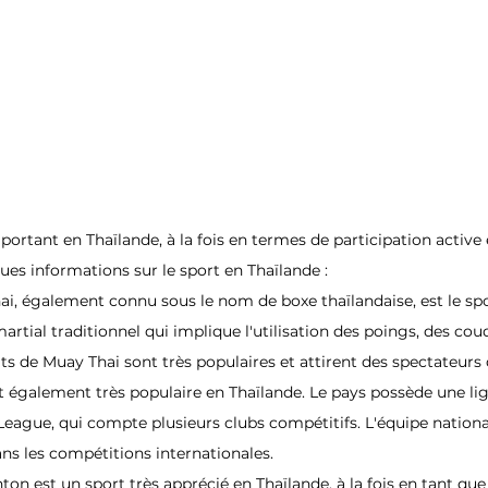
portant en Thaïlande, à la fois en termes de participation active 
ues informations sur le sport en Thaïlande :
ai, également connu sous le nom de boxe thaïlandaise, est le spo
martial traditionnel qui implique l'utilisation des poings, des co
ats de Muay Thai sont très populaires et attirent des spectateurs
est également très populaire en Thaïlande. Le pays possède une lig
 League, qui compte plusieurs clubs compétitifs. L'équipe nationa
ns les compétitions internationales.
ton est un sport très apprécié en Thaïlande, à la fois en tant que 