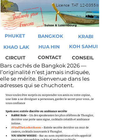
Licence TAT
12-03558
Suisse & Luxembourg
PHUKET
BANGKOK
KRABI
KOH SAMUI
HUA HIN
KHAO LAK
CONTACT
CIRCUIT
CONSEIL
Bars cachés de Bangkok 2026 —
l’originalité n’est jamais indiquée,
elle se mérite. Bienvenue dans les
adresses qui se chuchotent.
Vous voulez être surpris ou surprendre vos amis ou votre copine, 
une liste a ne divulguer a personnes, gardez le secret pour vous...Je 
vous confiance 
Spots avec entrée discrète ou ambiance secrète
Rabbit Hole
 – Un des speakeasies les plus célèbres de Thonglor, 
derrière une porte sans signe, cocktails créatifs et ambiance 
intime. 
#FindTheLockerRoom
 – Entrée secrète derrière un mur de 
casiers, cocktails innovants à Thonglor. 
YOU KNOW WHERE
 – Bar au nom mystérieux et très apprécié 
pour son atmosphère cachée et ses bons cocktails. 