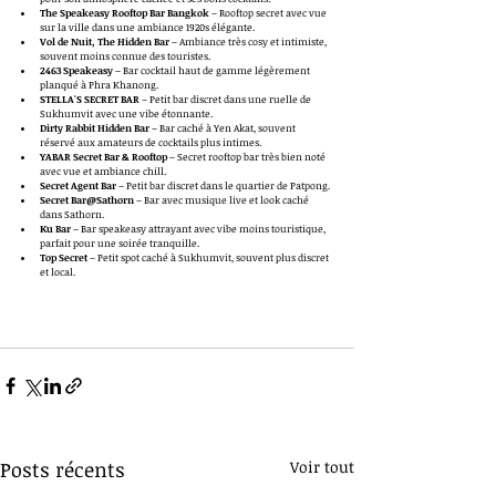
The Speakeasy Rooftop Bar Bangkok
 – Rooftop secret avec vue 
sur la ville dans une ambiance 1920s élégante. 
Vol de Nuit, The Hidden Bar
 – Ambiance très cosy et intimiste, 
souvent moins connue des touristes. 
2463 Speakeasy
 – Bar cocktail haut de gamme légèrement 
planqué à Phra Khanong.
STELLA'S SECRET BAR
 – Petit bar discret dans une ruelle de 
Sukhumvit avec une vibe étonnante.
Dirty Rabbit Hidden Bar
 – Bar caché à Yen Akat, souvent 
réservé aux amateurs de cocktails plus intimes. 
YABAR Secret Bar & Rooftop
 – Secret rooftop bar très bien noté 
avec vue et ambiance chill.
Secret Agent Bar
 – Petit bar discret dans le quartier de Patpong. 
Secret Bar@Sathorn
 – Bar avec musique live et look caché 
dans Sathorn. 
Ku Bar
 – Bar speakeasy attrayant avec vibe moins touristique, 
parfait pour une soirée tranquille. 
Top Secret
 – Petit spot caché à Sukhumvit, souvent plus discret 
et local. 
Posts récents
Voir tout