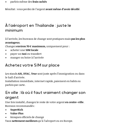
parfois même des 
frais cachés
Résultat : vous perdez de l’argent 
avant même d’avoir décollé
.
À l’aéroport en Thaïlande : juste le 
minimum
À l’arrivée, les bureaux de change sont pratiques mais 
pas les plus 
avantageux
.
Changez 
environ 70 € maximum
, uniquement pour :
acheter une 
SIM locale
payer un 
taxi
 ou transfert
manger ou boire à l’arrivée
Achetez votre SIM sur place
Les stands 
AIS, DTAC, True
 sont juste après l’immigration ou dans 
le hall d’arrivée.
Installation immédiate, internet rapide, paiement en bahts ou 
parfois par carte.
En ville : là où il faut vraiment changer son 
argent
Une fois installé, changez le reste de votre argent 
en centre-ville
.
Bureaux recommandés :
SuperRich
Value Plus
kiosques officiels de change
Taux 
nettement meilleurs
 qu’à l’aéroport ou en Europe.