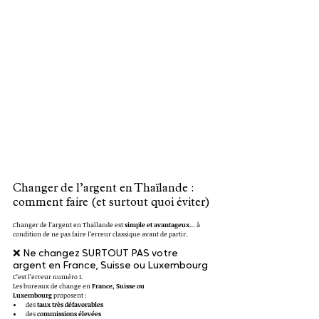
Changer de l’argent en Thaïlande : 
comment faire (et surtout quoi éviter)
Changer de l’argent en Thaïlande est 
simple et avantageux
… à 
condition de ne pas faire l’erreur classique avant de partir.
❌ Ne changez SURTOUT PAS votre 
argent en France, Suisse ou Luxembourg
C’est l’erreur numéro 1.
Les bureaux de change en 
France, Suisse ou 
Luxembourg
 proposent :
des 
taux très défavorables
des 
commissions élevées