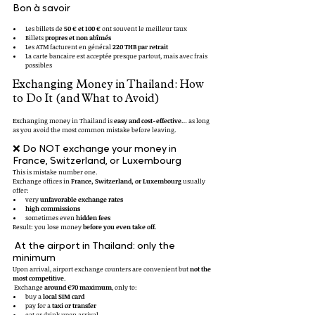
Bon à savoir
Les billets de 
50 € et 100 €
 ont souvent le meilleur taux
Billets 
propres et non abîmés
Les ATM facturent en général 
220 THB par retrait
La carte bancaire est acceptée presque partout, mais avec frais 
possibles
Exchanging Money in Thailand: How 
to Do It (and What to Avoid)
Exchanging money in Thailand is 
easy and cost-effective
… as long 
as you avoid the most common mistake before leaving.
❌ Do NOT exchange your money in 
France, Switzerland, or Luxembourg
This is mistake number one.
Exchange offices in 
France, Switzerland, or Luxembourg
 usually 
offer:
very 
unfavorable exchange rates
high commissions
sometimes even 
hidden fees
Result: you lose money 
before you even take off
.
 At the airport in Thailand: only the 
minimum
Upon arrival, airport exchange counters are convenient but 
not the 
most competitive
.
 Exchange 
around €70 maximum
, only to:
buy a 
local SIM card
pay for a 
taxi or transfer
eat or drink upon arrival