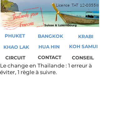
Licence TAT
12-03558
Suisse & Luxembourg
PHUKET
BANGKOK
KRABI
KOH SAMUI
HUA HIN
KHAO LAK
CONTACT
CIRCUIT
CONSEIL
Le change en Thaïlande : 1 erreur à
éviter, 1 règle à suivre.