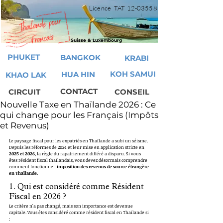
Licence TAT
12-03558
Suisse & Luxembourg
PHUKET
BANGKOK
KRABI
KOH SAMUI
HUA HIN
KHAO LAK
CONTACT
CIRCUIT
CONSEIL
Nouvelle Taxe en Thaïlande 2026 : Ce
qui change pour les Français (Impôts
et Revenus)
Le paysage fiscal pour les expatriés en Thaïlande a subi un séisme. 
Depuis les réformes de 2024 et leur mise en application stricte en 
2025 et 2026
, la règle du rapatriement différé a disparu. Si vous 
êtes résident fiscal thaïlandais, vous devez désormais comprendre 
comment fonctionne l'
imposition des revenus de source étrangère 
en Thaïlande
.
1. Qui est considéré comme Résident 
Fiscal en 2026 ?
Le critère n'a pas changé, mais son importance est devenue 
capitale. Vous êtes considéré comme résident fiscal en Thaïlande si 
: