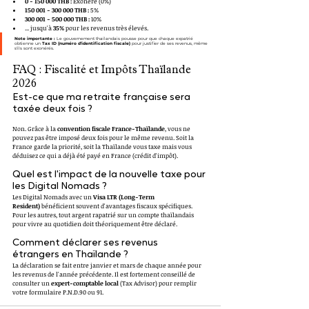
0 - 150 000 THB :
 Exonéré (0%)
150 001 - 300 000 THB :
 5%
300 001 - 500 000 THB :
 10%
... jusqu'à 
35%
 pour les revenus très élevés.
Note importante :
 Le gouvernement thaïlandais pousse pour que chaque expatrié 
obtienne un 
Tax ID (numéro d'identification fiscale)
 pour justifier de ses revenus, même 
s'ils sont exonérés.
FAQ : Fiscalité et Impôts Thaïlande 
2026
Est-ce que ma retraite française sera 
taxée deux fois ?
Non. Grâce à la 
convention fiscale France-Thaïlande
, vous ne 
pouvez pas être imposé deux fois pour le même revenu. Soit la 
France garde la priorité, soit la Thaïlande vous taxe mais vous 
déduisez ce qui a déjà été payé en France (crédit d'impôt).
Quel est l'impact de la nouvelle taxe pour 
les Digital Nomads ?
Les Digital Nomads avec un 
Visa LTR (Long-Term 
Resident)
 bénéficient souvent d'avantages fiscaux spécifiques. 
Pour les autres, tout argent rapatrié sur un compte thaïlandais 
pour vivre au quotidien doit théoriquement être déclaré.
Comment déclarer ses revenus 
étrangers en Thaïlande ?
La déclaration se fait entre janvier et mars de chaque année pour 
les revenus de l'année précédente. Il est fortement conseillé de 
consulter un 
expert-comptable local
 (Tax Advisor) pour remplir 
votre formulaire P.N.D.90 ou 91.