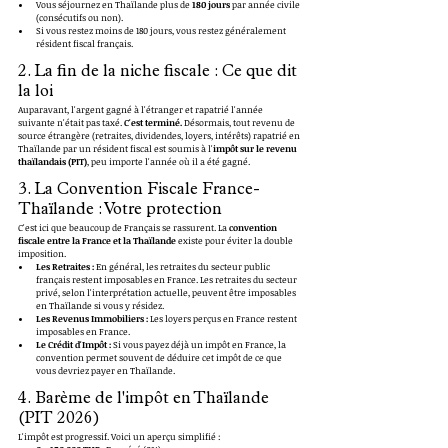
Vous séjournez en Thaïlande plus de 
180 jours
 par année civile 
(consécutifs ou non).
Si vous restez moins de 180 jours, vous restez généralement 
résident fiscal français.
2. La fin de la niche fiscale : Ce que dit 
la loi
Auparavant, l'argent gagné à l'étranger et rapatrié l'année 
suivante n'était pas taxé. 
C'est terminé.
 Désormais, tout revenu de 
source étrangère (retraites, dividendes, loyers, intérêts) rapatrié en 
Thaïlande par un résident fiscal est soumis à l'
impôt sur le revenu 
thaïlandais (PIT)
, peu importe l'année où il a été gagné.
3. La Convention Fiscale France-
Thaïlande : Votre protection
C'est ici que beaucoup de Français se rassurent. La 
convention 
fiscale entre la France et la Thaïlande
 existe pour éviter la double 
imposition.
Les Retraites :
 En général, les retraites du secteur public 
français restent imposables en France. Les retraites du secteur 
privé, selon l'interprétation actuelle, peuvent être imposables 
en Thaïlande si vous y résidez.
Les Revenus Immobiliers :
 Les loyers perçus en France restent 
imposables en France.
Le Crédit d'Impôt :
 Si vous payez déjà un impôt en France, la 
convention permet souvent de déduire cet impôt de ce que 
vous devriez payer en Thaïlande.
4. Barème de l'impôt en Thaïlande 
(PIT 2026)
L'impôt est progressif. Voici un aperçu simplifié :