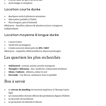
Accès badge et réception
Location courte durée
Quelques nuits à plusieurs semaines
Alternative parfaite à l’hôtel
Plus d’espace, plus d’intimité
Idéal pour : familles, séjours de plusieurs jours, voyageurs 
indépendants.
Location moyenne & longue durée
1 mois et plus
Tarifs très avantageux
Condos souvent situés près du 
BTS / MRT
Idéal pour : expatriés, télétravailleurs, séjours prolongés.
Les quartiers les plus recherchés
Sukhumvit
 : central, animé, proche transports
Thonglor / Ekkamai
 : chic, moderne, restaurants tendance
Silom / Sathorn
 : affaires, calme le soir
Riverside
 : vue fleuve, ambiance luxe et paisible
Bon à savoir
Le 
niveau de standing
 est souvent supérieur à l’Europe à prix 
égal
Les immeubles récents offrent des prestations dignes d’hôtels
La sécurité est excellente
Le personnel est attentif et discret