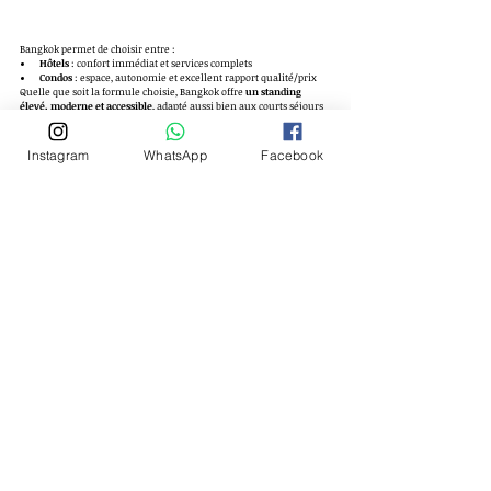
Bangkok permet de choisir entre :
Hôtels
 : confort immédiat et services complets
Condos
 : espace, autonomie et excellent rapport qualité/prix
Quelle que soit la formule choisie, Bangkok offre 
un standing 
élevé, moderne et accessible
, adapté aussi bien aux courts séjours 
qu’aux longues installations.
Instagram
WhatsApp
Facebook
Posts récents
Voir tout