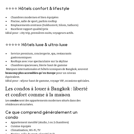
⭐⭐⭐⭐ Hôtels confort & lifestyle
Chambres modernes et bien équipées
Piscine, salle de sport, parfois rooftop
Emplacements centraux (Sukhumvit, Silom, Sathorn)
Excellent rapport qualité/prix
Idéal pour : city trip, premières nuits, voyageurs actifs.
⭐⭐⭐⭐⭐ Hôtels luxe & ultra-luxe
Service premium, conciergerie, spa, restaurants 
gastronomiques
Rooftops avec vue spectaculaire sur la skyline
Chambres spacieuses, literie haut de gamme
 Marques internationales et hôtels iconiques de Bangkok, souvent 
beaucoup plus accessibles qu’en Europe
 pour un niveau 
équivalent.
Idéal pour : séjour haut de gamme, voyage VIP, occasions spéciales.
Les condos à louer à Bangkok : liberté 
et confort comme à la maison
Les 
condos
 sont des appartements modernes situés dans des 
résidences sécurisées.
Ce que comprend généralement un 
condo
Appartement meublé (studio, 1 ou 2 chambres)
Cuisine équipée
Climatisation, Wi-Fi, TV
Piscine, salle de sport, sécurité 24/7