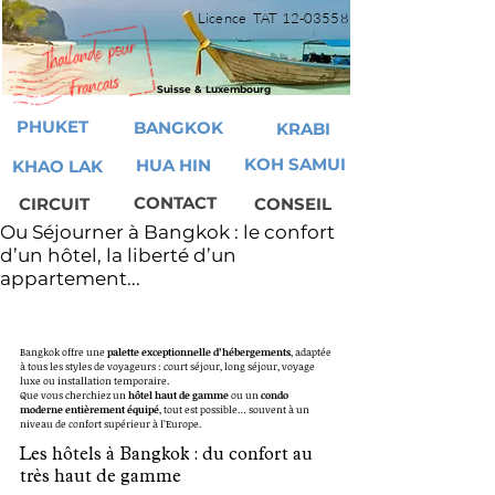
Licence TAT
12-03558
Suisse & Luxembourg
PHUKET
BANGKOK
KRABI
KOH SAMUI
HUA HIN
KHAO LAK
CONTACT
CIRCUIT
CONSEIL
Ou Séjourner à Bangkok : le confort
d’un hôtel, la liberté d’un
appartement...
Bangkok offre une 
palette exceptionnelle d’hébergements
, adaptée 
à tous les styles de voyageurs : court séjour, long séjour, voyage 
luxe ou installation temporaire.
Que vous cherchiez un 
hôtel haut de gamme
 ou un 
condo 
moderne entièrement équipé
, tout est possible… souvent à un 
niveau de confort supérieur à l’Europe.
Les hôtels à Bangkok : du confort au 
très haut de gamme