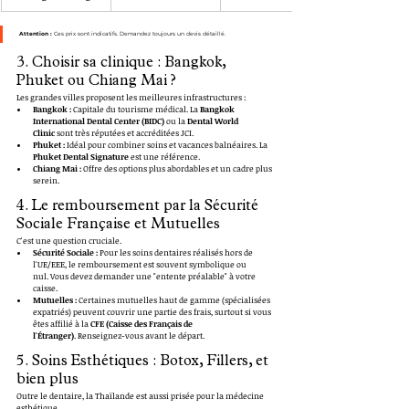
Attention :
 Ces prix sont indicatifs. Demandez toujours un devis détaillé.
3. Choisir sa clinique : Bangkok, 
Phuket ou Chiang Mai ?
Les grandes villes proposent les meilleures infrastructures :
Bangkok :
 Capitale du tourisme médical. La 
Bangkok 
International Dental Center (BIDC)
 ou la 
Dental World 
Clinic
 sont très réputées et accréditées JCI.
Phuket :
 Idéal pour combiner soins et vacances balnéaires. La 
Phuket Dental Signature
 est une référence.
Chiang Mai :
 Offre des options plus abordables et un cadre plus 
serein.
4. Le remboursement par la Sécurité 
Sociale Française et Mutuelles
C'est une question cruciale.
Sécurité Sociale :
 Pour les soins dentaires réalisés hors de 
l'UE/EEE, le remboursement est souvent symbolique ou 
nul. Vous devez demander une "entente préalable" à votre 
caisse.
Mutuelles :
 Certaines mutuelles haut de gamme (spécialisées 
expatriés) peuvent couvrir une partie des frais, surtout si vous 
êtes affilié à la 
CFE (Caisse des Français de 
l'Étranger)
. Renseignez-vous avant le départ.
5. Soins Esthétiques : Botox, Fillers, et 
bien plus
Outre le dentaire, la Thaïlande est aussi prisée pour la médecine 
esthétique.