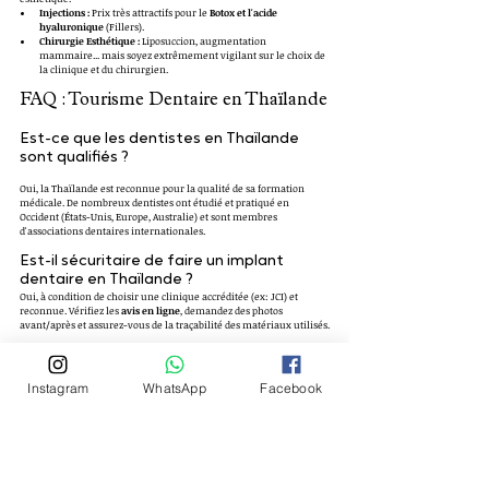
Injections :
 Prix très attractifs pour le 
Botox et l'acide 
hyaluronique
 (Fillers).
Chirurgie Esthétique :
 Liposuccion, augmentation 
mammaire... mais soyez extrêmement vigilant sur le choix de 
la clinique et du chirurgien.
FAQ : Tourisme Dentaire en Thaïlande
Est-ce que les dentistes en Thaïlande 
sont qualifiés ?
Oui, la Thaïlande est reconnue pour la qualité de sa formation 
médicale. De nombreux dentistes ont étudié et pratiqué en 
Occident (États-Unis, Europe, Australie) et sont membres 
d'associations dentaires internationales.
Est-il sécuritaire de faire un implant 
dentaire en Thaïlande ?
Oui, à condition de choisir une clinique accréditée (ex: JCI) et 
reconnue. Vérifiez les 
avis en ligne
, demandez des photos 
avant/après et assurez-vous de la traçabilité des matériaux utilisés.
Combien de temps doit durer un séjour 
pour des facettes ou un implant ?
Instagram
WhatsApp
Facebook
Pour des facettes dentaires, 5 à 7 jours peuvent suffire (deux visites 
espacées de quelques jours). Pour un implant, il faut souvent 
prévoir deux voyages : un pour la pose, un second quelques mois 
plus tard pour la couronne.