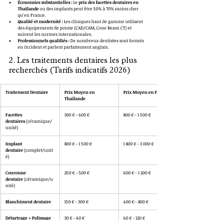
Économies substantielles :
 Le 
prix des facettes dentaires en 
Thaïlande
 ou des implants peut être 50% à 70% moins cher 
qu'en France.
Qualité et modernité :
 Les cliniques haut de gamme utilisent 
des équipements de pointe (CAD/CAM, Cone Beam CT) et 
suivent les normes internationales.
Professionnels qualifiés :
 De nombreux dentistes sont formés 
en Occident et parlent parfaitement anglais.
2. Les traitements dentaires les plus 
recherchés (Tarifs indicatifs 2026)
Traitement Dentaire
Prix Moyen en 
Prix Moyen en France
Thaïlande
Facettes 
300 € - 600 €
800 € - 1 500 €
dentaires
 (céramique/
unité)
Implant 
800 € - 1 500 €
1 800 € - 3 000 €
dentaire
 (complet/unit
é)
Couronne 
250 € - 500 €
600 € - 1 200 €
dentaire
 (céramique/u
nité)
Blanchiment dentaire
150 € - 300 €
400 € - 800 €
Détartrage + Polissage
30 € - 60 €
60 € - 120 €