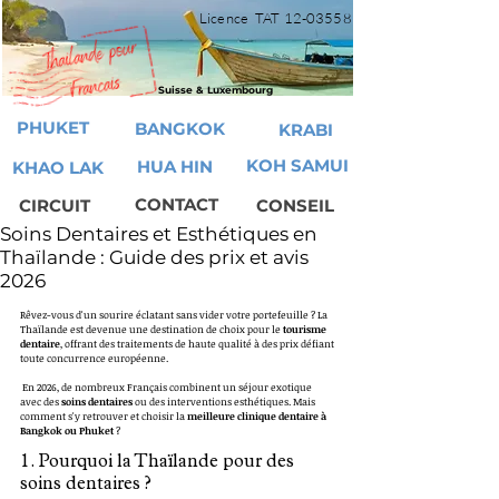
Licence TAT
12-03558
Suisse & Luxembourg
PHUKET
BANGKOK
KRABI
KOH SAMUI
HUA HIN
KHAO LAK
CONTACT
CIRCUIT
CONSEIL
Soins Dentaires et Esthétiques en
Thaïlande : Guide des prix et avis
2026
Rêvez-vous d'un sourire éclatant sans vider votre portefeuille ? La 
Thaïlande est devenue une destination de choix pour le 
tourisme 
dentaire
, offrant des traitements de haute qualité à des prix défiant 
toute concurrence européenne.
 En 2026, de nombreux Français combinent un séjour exotique 
avec des 
soins dentaires
 ou des interventions esthétiques. Mais 
comment s'y retrouver et choisir la 
meilleure clinique dentaire à 
Bangkok ou Phuket
 ?
1. Pourquoi la Thaïlande pour des 
soins dentaires ?