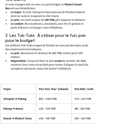
Si vous voyagez solo ou avec un petit budget, le 
Phuket Smart 
Bus
 est une bénédiction.
Le trajet :
 Il relie l'Aéroport International de Phuket à Rawai 
(tout au sud) en longeant la côte Ouest.
Le prix :
 Un tarif unique de 
100 THB
, peu importe la distance.
Le confort :
 Bus modernes, climatisés, avec Wi-Fi gratuit et 
ports USB pour recharger votre téléphone.
3. Les Tuk-Tuks : À utiliser pour le fun, pas 
pour le budget
Les célèbres Tuk-Tuks rouges de Phuket ne sont pas des taxis, mais 
des expériences touristiques.
Le prix :
 Rarement en dessous de 200 THB, même pour 500 
mètres.
Négociation :
 Toujours fixer le prix 
avant
 de monter. En 2026, 
montrez-leur votre écran Bolt pour tenter d'aligner le tarif (ils 
acceptent rarement, mais cela limite l'inflation).
Trajet
Prix Taxi "Rue" (estimé)
Prix Bolt / Grab
Aéroport ➔ Patong
800 - 1 000 THB
550 - 650 THB
Patong ➔ Karon
400 - 500 THB
180 - 250 THB
Rawai ➔ Phuket Town
600 - 700 THB
300 - 350 THB