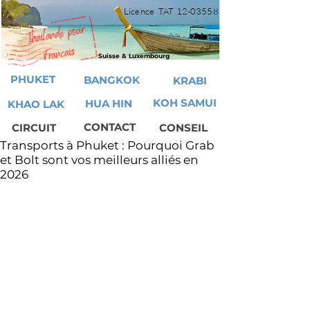
Licence TAT
12-03558
Suisse & Luxembourg
PHUKET
BANGKOK
KRABI
KOH SAMUI
HUA HIN
KHAO LAK
CONTACT
CIRCUIT
CONSEIL
Transports à Phuket : Pourquoi Grab
et Bolt sont vos meilleurs alliés en
2026