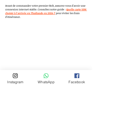
Avant de commander votre premier Bolt, assurez-vous d'avoir une 
connexion internet stable. Consultez notre guide : 
Quelle carte SIM 
choisir à l'arrivée en Thaïlande en 2026 ?
 pour éviter les frais 
d'itinérance.
Instagram
WhatsApp
Facebook
Posts récents
Voir tout