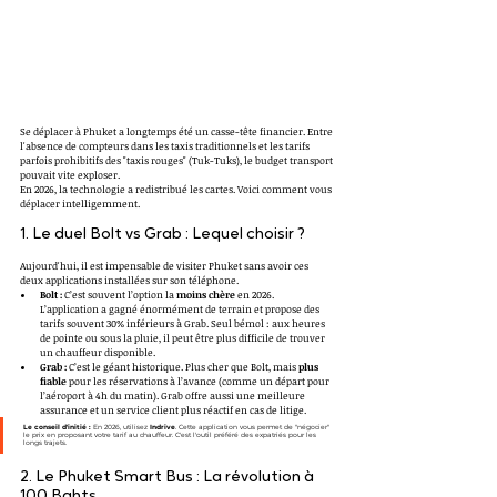
Se déplacer à Phuket a longtemps été un casse-tête financier. Entre 
l'absence de compteurs dans les taxis traditionnels et les tarifs 
parfois prohibitifs des "taxis rouges" (Tuk-Tuks), le budget transport 
pouvait vite exploser.
En 2026, la technologie a redistribué les cartes. Voici comment vous 
déplacer intelligemment.
1. Le duel Bolt vs Grab : Lequel choisir ?
Aujourd'hui, il est impensable de visiter Phuket sans avoir ces 
deux applications installées sur son téléphone.
Bolt :
 C’est souvent l’option la 
moins chère
 en 2026. 
L’application a gagné énormément de terrain et propose des 
tarifs souvent 30% inférieurs à Grab. Seul bémol : aux heures 
de pointe ou sous la pluie, il peut être plus difficile de trouver 
un chauffeur disponible.
Grab :
 C’est le géant historique. Plus cher que Bolt, mais 
plus 
fiable
 pour les réservations à l’avance (comme un départ pour 
l’aéroport à 4h du matin). Grab offre aussi une meilleure 
assurance et un service client plus réactif en cas de litige.
Le conseil d'initié :
 En 2026, utilisez 
Indrive
. Cette application vous permet de "négocier" 
le prix en proposant votre tarif au chauffeur. C'est l'outil préféré des expatriés pour les 
longs trajets.
2. Le Phuket Smart Bus : La révolution à 
100 Bahts