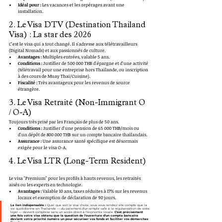
Idéal pour :
 Les vacances et les repérages avant une 
installation.
2. Le Visa DTV (Destination Thailand 
Visa) : La star des 2026
C'est le visa qui a tout changé. Il s'adresse aux télétravailleurs 
(Digital Nomads) et aux passionnés de culture.
Avantages :
 Multiples entrées, valable 5 ans.
Conditions :
 Justifier de 500 000 THB d'épargne et d'une activité 
(télétravail pour une entreprise hors Thaïlande, ou inscription 
à des cours de Muay Thai/Cuisine).
Fiscalité :
 Très avantageux pour les revenus de source 
étrangère.
3. Le Visa Retraité (Non-Immigrant O 
/ O-A)
Toujours très prisé par les Français de plus de 50 ans.
Conditions :
 Justifier d'une pension de 65 000 THB/mois ou 
d'un dépôt de 800 000 THB sur un compte bancaire thaïlandais.
Assurance :
 Une assurance santé spécifique est désormais 
exigée pour le visa O-A.
4. Le Visa LTR (Long-Term Resident)
Le visa "Premium" pour les profils à hauts revenus, les retraités 
aisés ou les experts en technologie.
Avantages :
 Valable 10 ans, taxes réduites à 17% sur les revenus 
locaux et exemption de déclaration de 90 jours.
Le lien indispensable :
 Quel que soit le visa choisi, vous vous rendrez vite compte que la 
vie quotidienne en Thaïlande — du paiement d'un simple café à la régularisation de votre 
loyer — devient complexe sans un accès direct à l'économie locale. 
C'est précisément 
une fois votre visa obtenu que la question de l'ouverture d'un compte bancaire 
devient votre priorité numéro un pour sécuriser vos fonds et faciliter vos démarches 