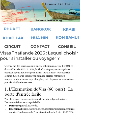
Licence TAT
12-03558
Suisse & Luxembourg
PHUKET
BANGKOK
KRABI
KOH SAMUI
HUA HIN
KHAO LAK
CONTACT
CIRCUIT
CONSEIL
Visas Thaïlande 2026 : Lequel choisir
pour s'installer ou voyager ?
Le système des visas a connu une révolution majeure fin 2024 et 
durant l'année 2025. En 2026, la Thaïlande propose des options 
beaucoup plus flexibles pour attirer les talents et les expatriés 
longue durée. Que vous soyez nomade digital, retraité ou 
simplement en vacances prolongées, voici le panorama des 
visas 
pour la Thaïlande en 2026
.
1. L’Exemption de Visa (60 jours) : La 
porte d'entrée facile
Pour la plupart des ressortissants français, belges et suisses, 
l'entrée se fait sans visa préalable.
Durée :
 60 jours à l'arrivée.
Extension :
 Possible de prolonger de 30 jours supplémentaires 
auprès d'un bureau de l'immigration locale (coût : 1 900 THB).