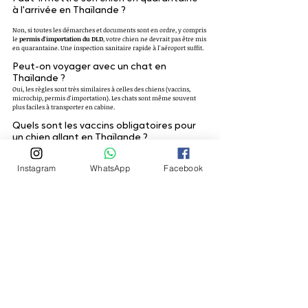
à l'arrivée en Thaïlande ?
Non, si toutes les démarches et documents sont en ordre, y compris 
le 
permis d'importation du DLD
, votre chien ne devrait pas être mis 
en quarantaine. Une inspection sanitaire rapide à l'aéroport suffit.
Peut-on voyager avec un chat en 
Thaïlande ?
Oui, les règles sont très similaires à celles des chiens (vaccins, 
microchip, permis d'importation). Les chats sont même souvent 
plus faciles à transporter en cabine.
Quels sont les vaccins obligatoires pour 
un chien allant en Thaïlande ?
Le vaccin contre la rage est le plus critique, avec une validité 
spécifique. Les vaccins contre la maladie de Carré, l'hépatite, le 
parvovirus et la leptospirose sont également requis.
Instagram
WhatsApp
Facebook
Posts récents
Voir tout