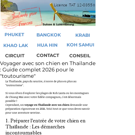
Licence TAT
12-03558
Suisse & Luxembourg
PHUKET
BANGKOK
KRABI
KOH SAMUI
HUA HIN
KHAO LAK
CONTACT
CIRCUIT
CONSEIL
Voyager avec son chien en Thaïlande
: Guide complet 2026 pour le
"toutourisme"
La Thaïlande, pays du sourire, s'ouvre de plus en plus au 
"toutourisme". 
Si vous rêvez d'explorer les plages de Koh Lanta ou les montagnes 
de Chiang Mai avec votre fidèle compagnon, c'est désormais 
possible ! 
Cependant, un 
voyage en Thaïlande avec un chien
 demande une 
préparation rigoureuse en 2026. Voici tout ce que vous devez savoir 
pour une aventure sereine.
1. Préparer l'entrée de votre chien en 
Thaïlande : Les démarches 
incontournables