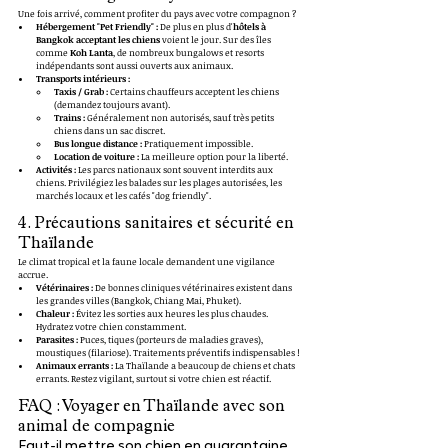
Une fois arrivé, comment profiter du pays avec votre compagnon ?
Hébergement "Pet Friendly" :
 De plus en plus d'
hôtels à 
Bangkok acceptant les chiens
 voient le jour. Sur des îles 
comme 
Koh Lanta
, de nombreux bungalows et resorts 
indépendants sont aussi ouverts aux animaux.
Transports intérieurs :
Taxis / Grab :
 Certains chauffeurs acceptent les chiens 
(demandez toujours avant).
Trains :
 Généralement non autorisés, sauf très petits 
chiens dans un sac discret.
Bus longue distance :
 Pratiquement impossible.
Location de voiture :
 La meilleure option pour la liberté.
Activités :
 Les parcs nationaux sont souvent interdits aux 
chiens. Privilégiez les balades sur les plages autorisées, les 
marchés locaux et les cafés "dog friendly".
4. Précautions sanitaires et sécurité en 
Thaïlande
Le climat tropical et la faune locale demandent une vigilance 
accrue.
Vétérinaires :
 De bonnes cliniques vétérinaires existent dans 
les grandes villes (Bangkok, Chiang Mai, Phuket).
Chaleur :
 Évitez les sorties aux heures les plus chaudes. 
Hydratez votre chien constamment.
Parasites :
 Puces, tiques (porteurs de maladies graves), 
moustiques (filariose). Traitements préventifs indispensables !
Animaux errants :
 La Thaïlande a beaucoup de chiens et chats 
errants. Restez vigilant, surtout si votre chien est réactif.
FAQ : Voyager en Thaïlande avec son 
animal de compagnie
Faut-il mettre son chien en quarantaine 