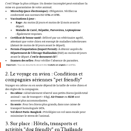
C'est l'étape la plus critique. Un dossier incomplet peut entraîner la 
mise en quarantaine de votre animal.
Microchip (puce électronique) :
 Obligatoire. Vérifiez sa 
conformité aux normes ISO 11784 et 11785.
Vaccinations à jour :
Rage :
 Au moins 21 jours et moins de 12 mois avant le 
départ.
Maladie de Carré, Hépatite, Parvovirus, Leptospirose 
:
 Également requises.
Certificat de bonne santé :
 Délivré par un vétérinaire agréé, 
attestant que votre chien est exempt de maladies infectieuses 
(datant de moins de 10 jours avant le départ).
Permis d'importation (Import Permit) :
 À obtenir auprès du 
Département de l'élevage thaïlandais
 (DLD) au moins 60 jours 
avant le départ. 
C'est le document clé !
Examen des selles :
 Pour vérifier l'absence de parasites.
Important :
 Tous ces documents doivent être 
traduits en anglais
 et certifiés.
2. Le voyage en avion : Conditions et 
compagnies aériennes "pet friendly"
Voyager en cabine ou en soute dépend de la taille de votre chien et 
des règles de la compagnie.
En cabine :
 Généralement réservé aux petits chiens (poids total 
animal + sac de transport < 8 kg). 
Air France
 ou 
KLM
 sont 
souvent plus accommodantes.
En soute :
 Pour les chiens plus grands, dans une caisse de 
transport homologuée IATA.
Vol direct Paris-Bangkok :
 Privilégiez un vol sans escale pour 
minimiser le stress de l'animal.
3. Sur place : Hôtels, transports et 
activités "dog friendly" en Thaïlande