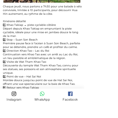
Chaque jeudi, nous partons a 7h30 pour une balade à vélo
conviviale, limitée à 10 participants, pour découvrir Hua
Hin autrement, au rythme de la côte.
Itinéraire détaillé
1️⃣ Khao Takiap → piste cyclable côtière
Départ depuis Khao Takiap en empruntant la piste
cyclable, idéale pour une mise en jambes douce le long
de la mer.
2️⃣ Stop – Suan Son Beach
Première pause face à l’océan à Suan Son Beach, parfaite
pour se détendre, prendre un café et profiter du calme.
3️⃣ Direction Khao Tao – Lac du Roi
Continuation vers Khao Tao avec un arrêt au Lac du Roi,
un lieu paisible et emblématique de la région.
4️⃣ Visite de Wat Tham Khao Tao
Découverte du temple Wat Tham Khao Tao, connu pour
ses statues, ses poissons et son atmosphère spirituelle
unique.
5️⃣ Point de vue – Hat Sai Noi
Montée douce jusqu’au point de vue de Hat Sai Noi,
offrant une vue spectaculaire sur la baie de Khao Tao.
6️⃣ Retour vers Khao Takiap
Ce circuit à vélo est adapté à tous les âges et ne nécessite
pas de niveau sportif particulier.
Instagram
WhatsApp
Facebook
Le parcours privilégie les pistes cyclables et routes
calmes, avec un rythme tranquille et des pauses
régulières.
La sortie est encadrée par un professionnel certifié,
garantissant sécurité, accompagnement et conseils tout