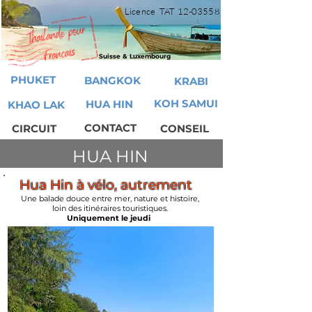
Licence TAT
12-03558
Suisse & Luxembourg
PHUKET
BANGKOK
KRABI
KOH SAMUI
HUA HIN
KHAO LAK
CONTACT
CIRCUIT
CONSEIL
HUA HIN
Hua Hin à vélo, autrement
Une balade douce entre mer, nature et histoire,
loin des itinéraires touristiques.
Uniquement le jeudi